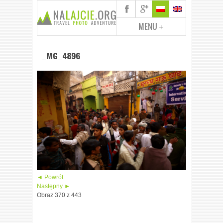
MENU
+
_MG_4896
◄ Powrót
Następny ►
Obraz 370 z 443