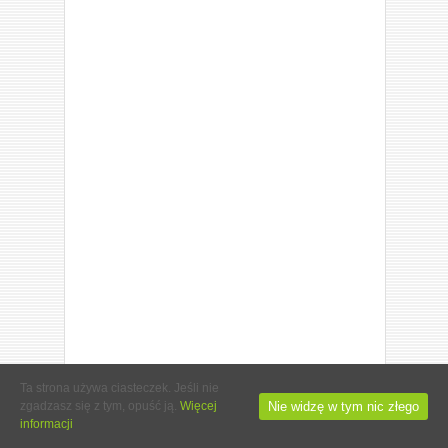
Ta strona używa ciasteczek. Jeśli nie
Nie widzę w tym nic złego
zgadzasz się z tym, opuść ją.
Więcej
informacji
© 2013-2015 NALAJCIE.ORG. ALL RIGHTS RESERVED.